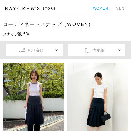
WOMEN
MEN
コーディネートスナップ（WOMEN）
カ
スナップ数
5
件
絞り込む
表示順