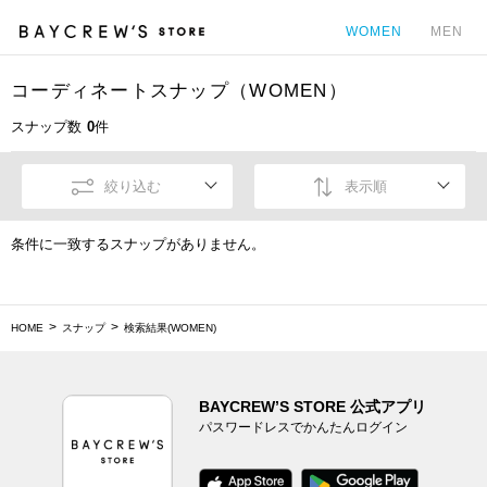
WOMEN
MEN
コーディネートスナップ（WOMEN）
カ
スナップ数
0
件
絞り込む
表示順
条件に一致するスナップがありません。
HOME
スナップ
検索結果(WOMEN)
BAYCREW’S STORE 公式アプリ
パスワードレスでかんたんログイン