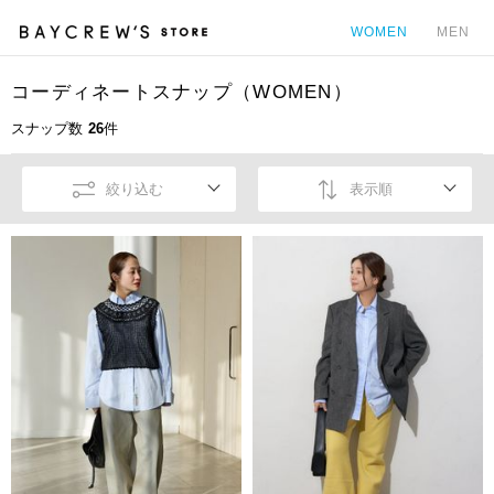
WOMEN
MEN
コーディネートスナップ（WOMEN）
カ
スナップ数
26
件
絞り込む
表示順