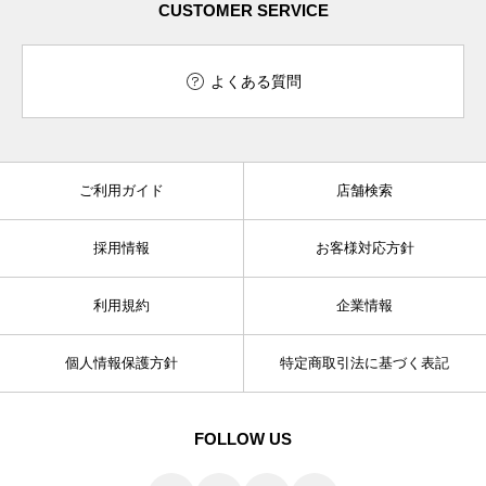
CUSTOMER SERVICE
よくある質問
ご利用ガイド
店舗検索
採用情報
お客様対応方針
利用規約
企業情報
個人情報保護方針
特定商取引法に基づく表記
FOLLOW US