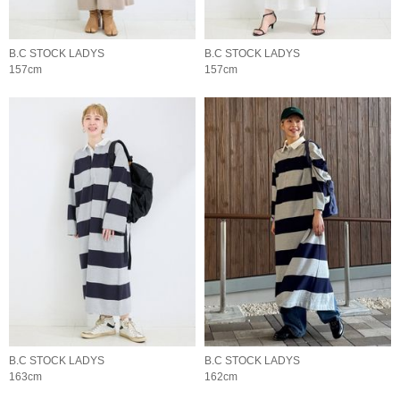
B.C STOCK LADYS
B.C STOCK LADYS
157cm
157cm
B.C STOCK LADYS
B.C STOCK LADYS
163cm
162cm