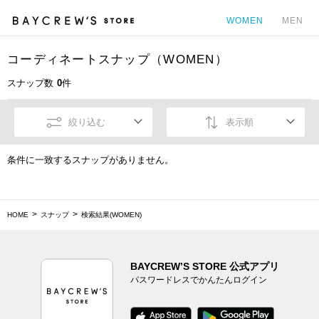
WOMEN
MEN
コーディネートスナップ（WOMEN）
カ
スナップ数
0
件
絞り込む
表示順
条件に一致するスナップがありません。
HOME
スナップ
検索結果(WOMEN)
BAYCREW’S STORE 公式アプリ
パスワードレスでかんたんログイン