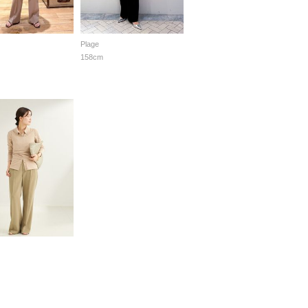
Plage
158cm