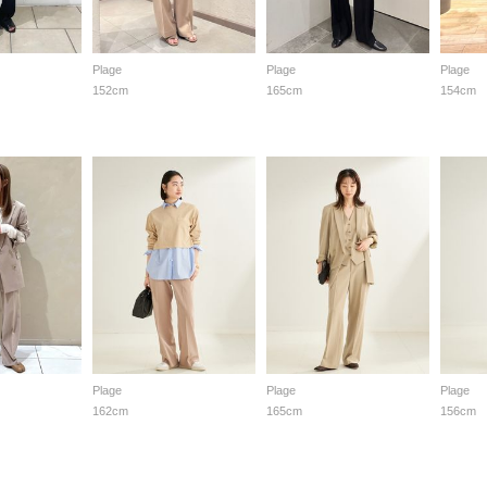
Plage
Plage
Plage
152cm
165cm
154cm
Plage
Plage
Plage
162cm
165cm
156cm