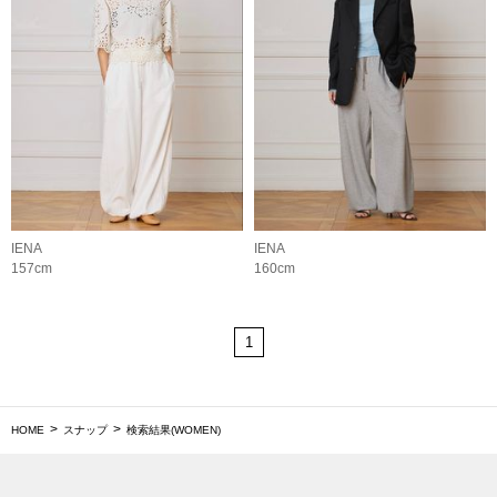
IENA
IENA
157cm
160cm
1
HOME
スナップ
検索結果(WOMEN)