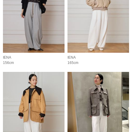
IENA
IENA
156cm
165cm