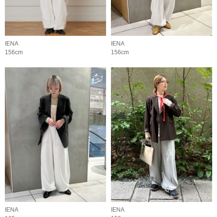
IENA
IENA
156cm
156cm
IENA
IENA