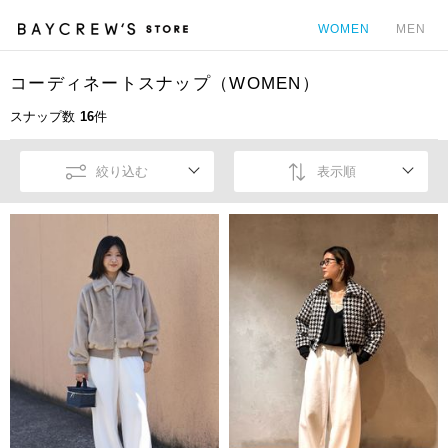
WOMEN
MEN
コーディネートスナップ（WOMEN）
カ
スナップ数
16
件
絞り込む
表示順