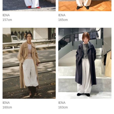
IENA
IENA
157cm
165cm
IENA
IENA
160cm
163cm