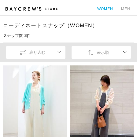
WOMEN
MEN
コーディネートスナップ（WOMEN）
カ
スナップ数
3
件
絞り込む
表示順