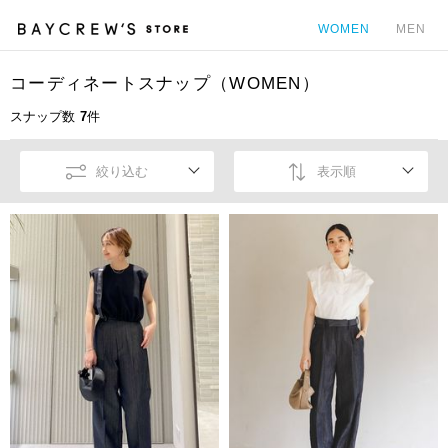
WOMEN
MEN
コーディネートスナップ（WOMEN）
カ
スナップ数
7
件
絞り込む
表示順