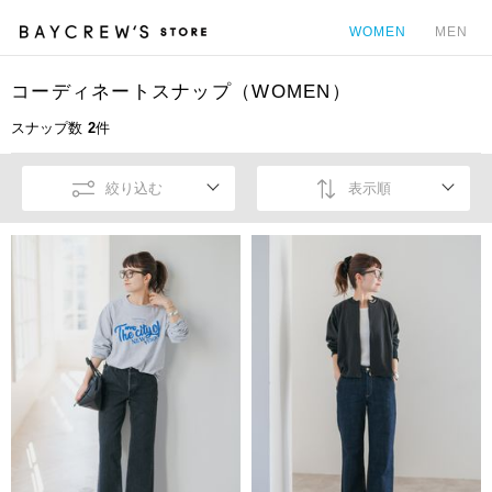
WOMEN
MEN
コーディネートスナップ（WOMEN）
カ
スナップ数
2
件
絞り込む
表示順