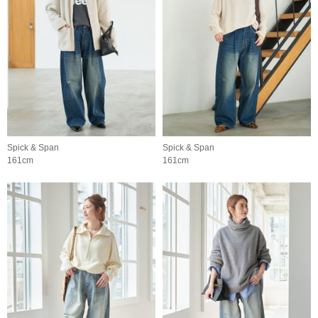
Spick & Span
Spick & Span
161cm
161cm