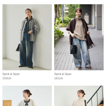
Spick & Span
Spick & Span
153cm
161cm