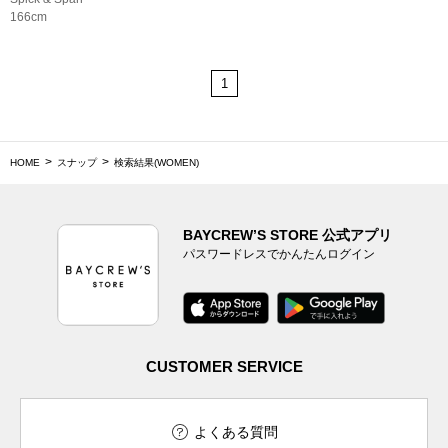
166cm
1
HOME
スナップ
検索結果(WOMEN)
BAYCREW’S STORE 公式アプリ
パスワードレスでかんたんログイン
CUSTOMER SERVICE
よくある質問