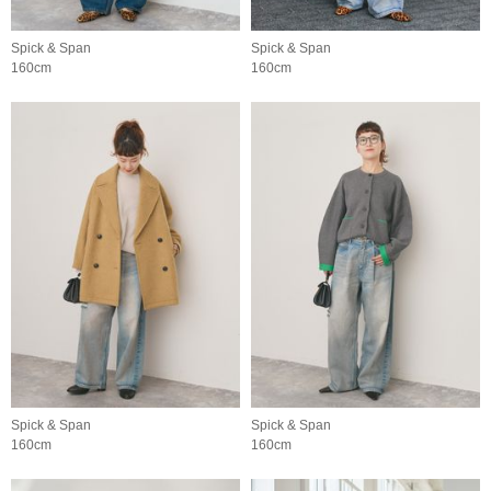
Spick & Span
Spick & Span
160cm
160cm
Spick & Span
Spick & Span
160cm
160cm