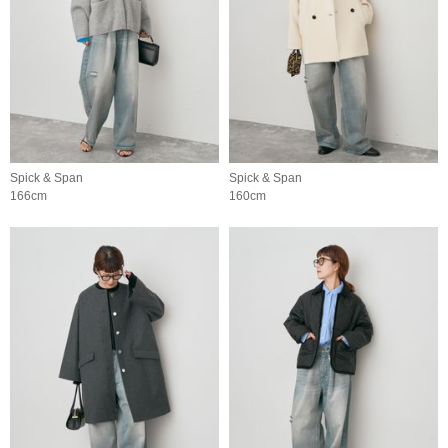
Spick & Span
Spick & Span
166cm
160cm