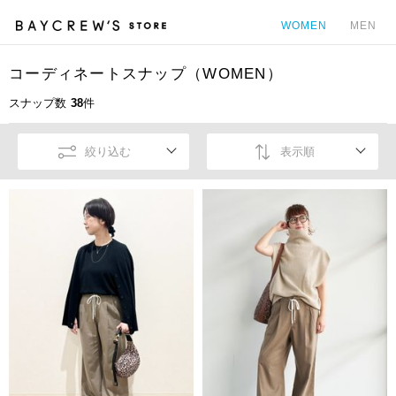
WOMEN
MEN
コーディネートスナップ（WOMEN）
カ
スナップ数
38
件
絞り込む
表示順