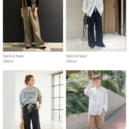
Spick & Span
Spick & Span
156cm
165cm