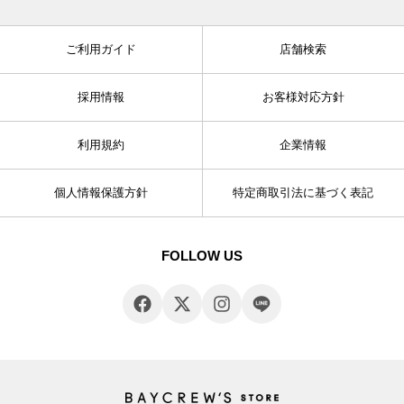
ご利用ガイド
店舗検索
採用情報
お客様対応方針
利用規約
企業情報
個人情報保護方針
特定商取引法に基づく表記
FOLLOW US