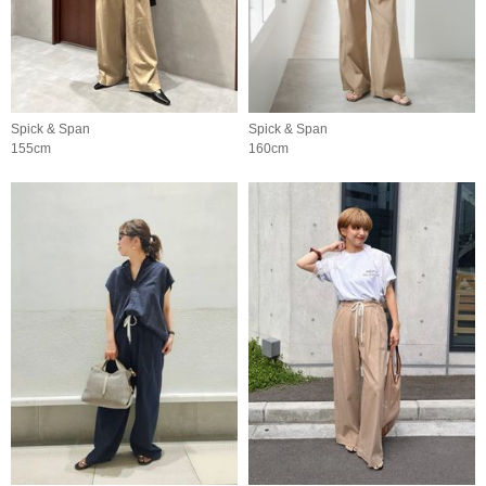
Spick & Span
Spick & Span
155cm
160cm