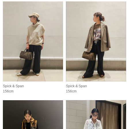
Spick & Span
Spick & Span
156cm
156cm