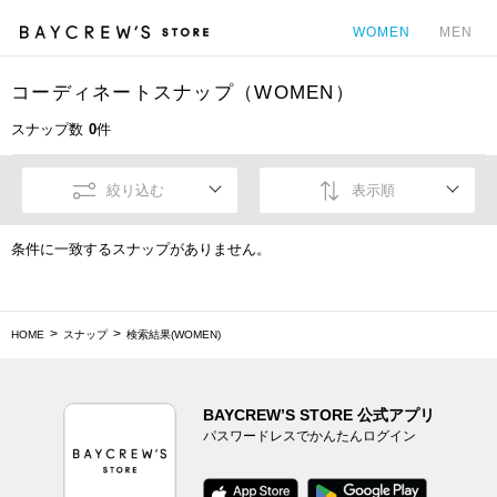
WOMEN
MEN
コーディネートスナップ（WOMEN）
カ
スナップ数
0
件
絞り込む
表示順
条件に一致するスナップがありません。
HOME
スナップ
検索結果(WOMEN)
BAYCREW’S STORE 公式アプリ
パスワードレスでかんたんログイン