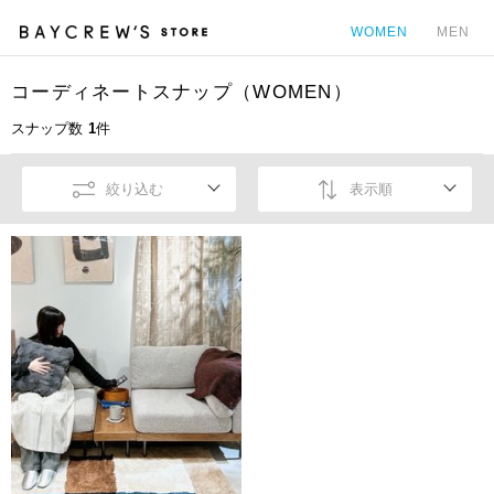
WOMEN
MEN
コーディネートスナップ（WOMEN）
カ
スナップ数
1
件
絞り込む
表示順