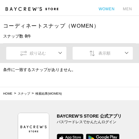
WOMEN
MEN
コーディネートスナップ（WOMEN）
カ
スナップ数
0
件
絞り込む
表示順
条件に一致するスナップがありません。
HOME
スナップ
検索結果(WOMEN)
BAYCREW’S STORE 公式アプリ
パスワードレスでかんたんログイン