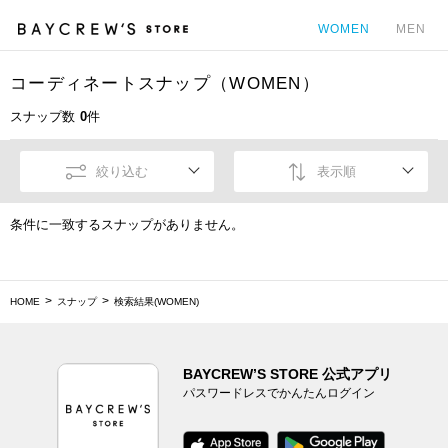
WOMEN
MEN
コーディネートスナップ（WOMEN）
カ
スナップ数
0
件
絞り込む
表示順
条件に一致するスナップがありません。
HOME
スナップ
検索結果(WOMEN)
BAYCREW’S STORE 公式アプリ
パスワードレスでかんたんログイン