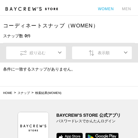
WOMEN
MEN
コーディネートスナップ（WOMEN）
カ
スナップ数
0
件
絞り込む
表示順
条件に一致するスナップがありません。
HOME
スナップ
検索結果(WOMEN)
BAYCREW’S STORE 公式アプリ
パスワードレスでかんたんログイン