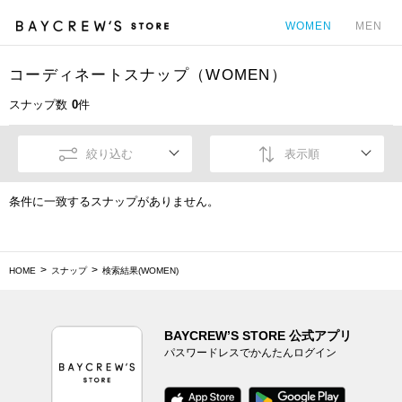
WOMEN
MEN
コーディネートスナップ（WOMEN）
カ
スナップ数
0
件
絞り込む
表示順
条件に一致するスナップがありません。
HOME
スナップ
検索結果(WOMEN)
BAYCREW’S STORE 公式アプリ
パスワードレスでかんたんログイン