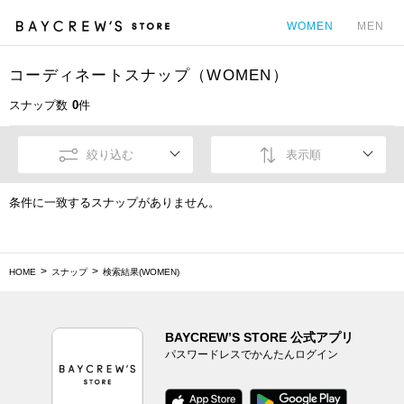
WOMEN
MEN
コーディネートスナップ（WOMEN）
カ
スナップ数
0
件
絞り込む
表示順
条件に一致するスナップがありません。
HOME
スナップ
検索結果(WOMEN)
BAYCREW’S STORE 公式アプリ
パスワードレスでかんたんログイン