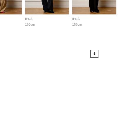
IENA
IENA
160cm
156cm
1