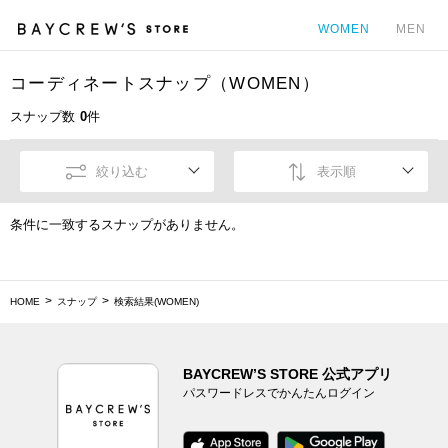
WOMEN
MEN
コーディネートスナップ（WOMEN）
カ
スナップ数
0
件
絞り込む
表示順
条件に一致するスナップがありません。
HOME
スナップ
検索結果(WOMEN)
BAYCREW’S STORE 公式アプリ
パスワードレスでかんたんログイン