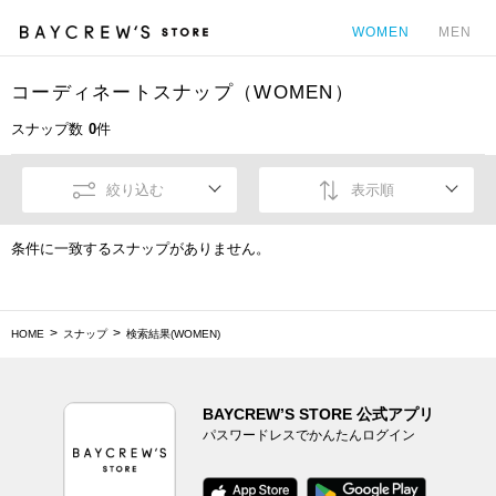
WOMEN
MEN
コーディネートスナップ（WOMEN）
カ
スナップ数
0
件
絞り込む
表示順
条件に一致するスナップがありません。
HOME
スナップ
検索結果(WOMEN)
BAYCREW’S STORE 公式アプリ
パスワードレスでかんたんログイン