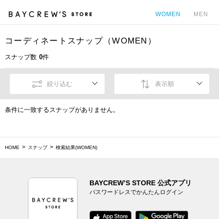
WOMEN
MEN
コーディネートスナップ（WOMEN）
カ
スナップ数
0
件
絞り込む
表示順
条件に一致するスナップがありません。
HOME
スナップ
検索結果(WOMEN)
BAYCREW’S STORE 公式アプリ
パスワードレスでかんたんログイン