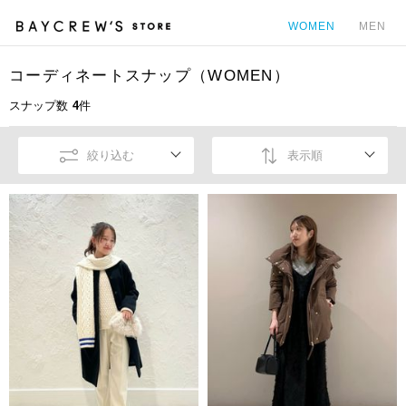
WOMEN
MEN
コーディネートスナップ（WOMEN）
カ
スナップ数
4
件
絞り込む
表示順