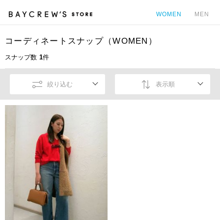
WOMEN
MEN
コーディネートスナップ（WOMEN）
カ
スナップ数
1
件
絞り込む
表示順