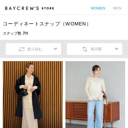
WOMEN
MEN
コーディネートスナップ（WOMEN）
カ
スナップ数
7
件
絞り込む
表示順