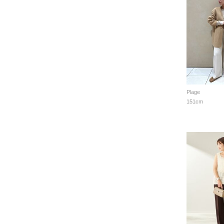
Plage
151cm