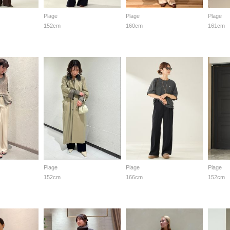
Plage
Plage
Plage
152cm
160cm
161cm
Plage
Plage
Plage
152cm
166cm
152cm