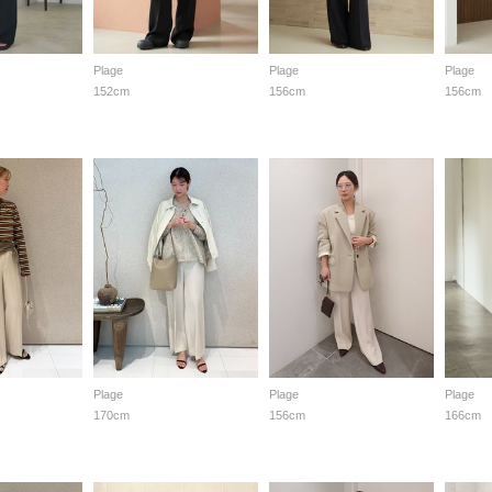
Plage
Plage
Plage
152cm
156cm
156cm
Plage
Plage
Plage
170cm
156cm
166cm