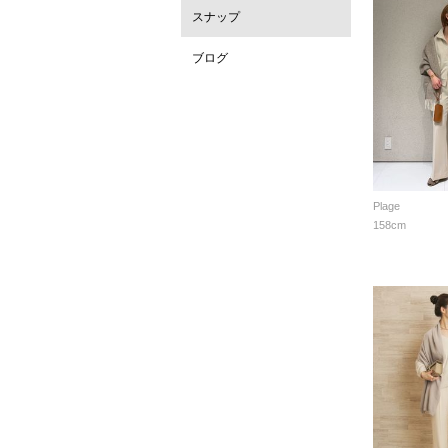
スナップ
ブログ
Plage
158cm