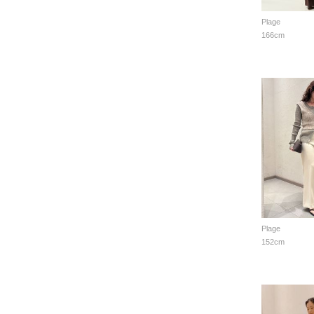
Plage
166cm
Plage
152cm