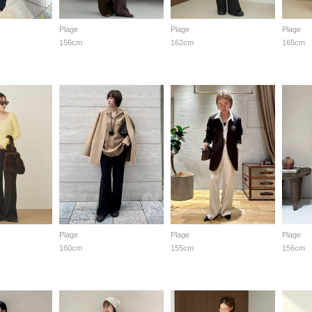
Plage
Plage
Plage
156cm
162cm
165cm
Plage
Plage
Plage
160cm
155cm
156cm