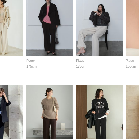
Plage
Plage
Plage
175cm
175cm
166cm