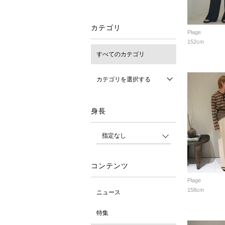
カテゴリ
Plage
152cm
すべてのカテゴリ
カテゴリを選択する
身長
コンテンツ
Plage
158cm
ニュース
特集