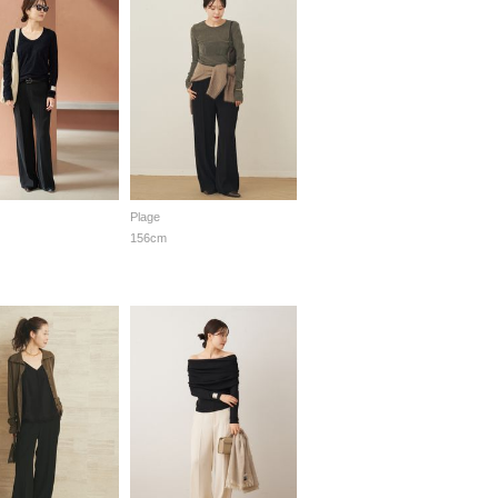
Plage
156cm