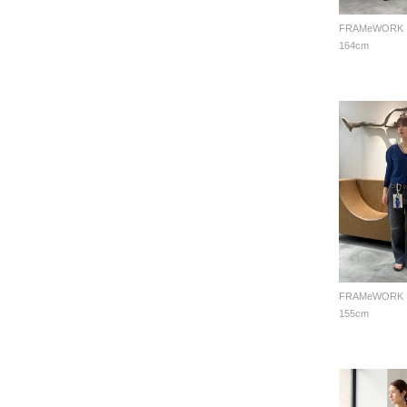
FRAMeWORK
164cm
FRAMeWORK
155cm