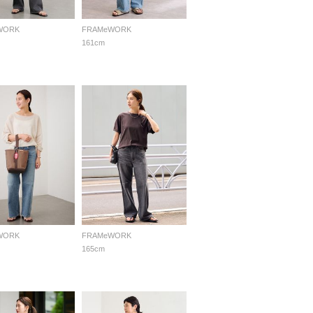
WORK
FRAMeWORK
161cm
WORK
FRAMeWORK
165cm