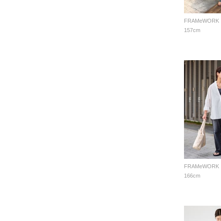
FRAMeWORK
157cm
FRAMeWORK
166cm