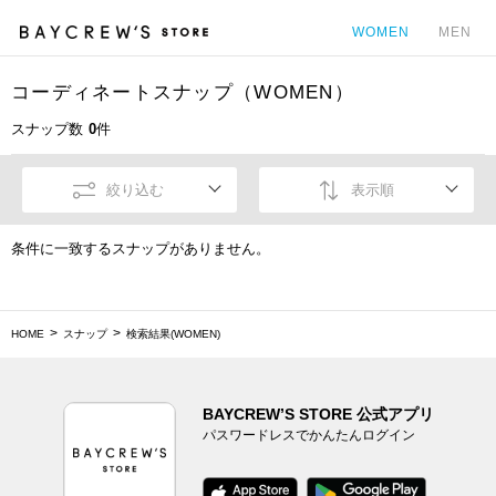
WOMEN
MEN
コーディネートスナップ（WOMEN）
カ
スナップ数
0
件
絞り込む
表示順
条件に一致するスナップがありません。
HOME
スナップ
検索結果(WOMEN)
BAYCREW’S STORE 公式アプリ
パスワードレスでかんたんログイン