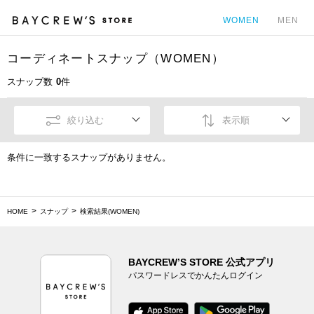
WOMEN
MEN
コーディネートスナップ（WOMEN）
カ
スナップ数
0
件
絞り込む
表示順
条件に一致するスナップがありません。
HOME
スナップ
検索結果(WOMEN)
BAYCREW’S STORE 公式アプリ
パスワードレスでかんたんログイン