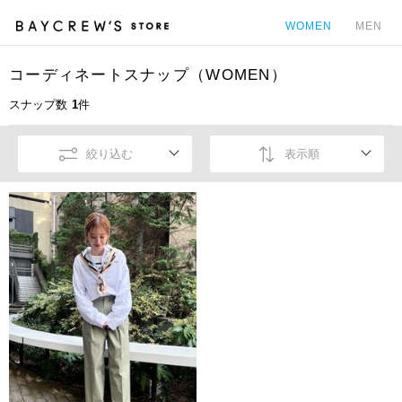
WOMEN
MEN
コーディネートスナップ（WOMEN）
カ
スナップ数
1
件
絞り込む
表示順