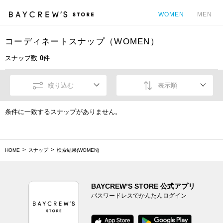
WOMEN
MEN
コーディネートスナップ（WOMEN）
カ
スナップ数
0
件
絞り込む
表示順
条件に一致するスナップがありません。
HOME
スナップ
検索結果(WOMEN)
BAYCREW’S STORE 公式アプリ
パスワードレスでかんたんログイン