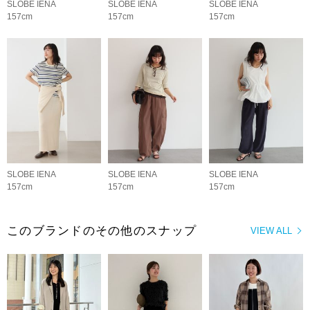
SLOBE IENA
SLOBE IENA
SLOBE IENA
157cm
157cm
157cm
SLOBE IENA
SLOBE IENA
SLOBE IENA
157cm
157cm
157cm
このブランドのその他のスナップ
VIEW ALL