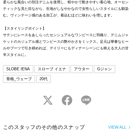
柔らかな風合いの別注デニムを使用し、軽やかで動きやすい着心地。オーセン
ティックな見た目ながら、生地がしなやかなので女性らしいスタイルにも馴染
む。ヴィンテージ感のある加工が、着込むほどに味わいを増します。
【スタイリングポイント】
サテンにレースをあしらったセンシュアルなワンピースに羽織り、デニムジャ
ケットのカジュアル感とワンピースの艶やかさをミックス。足元は華奢なヒー
ルやブーツで引き締めれば、デイリーにもディナーシーンにも映える大人の甘
辛スタイルに。
SLOBE IENA
スローブ イエナ
アウター
Gジャン
骨格_ウェーブ
20代
twitter
facebook
LINE
このスタッフのその他のスナップ
VIEW ALL