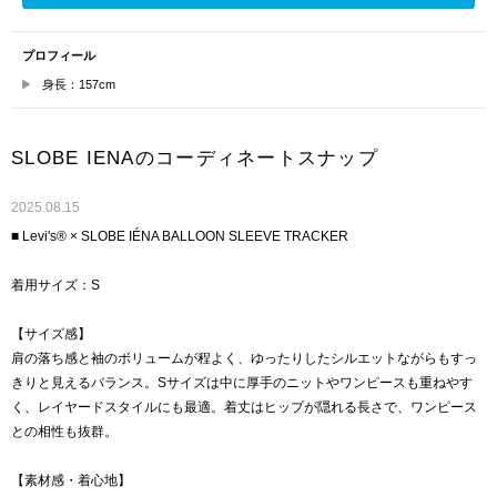
プロフィール
身長：157cm
SLOBE IENAのコーディネートスナップ
2025.08.15
■ Levi's® × SLOBE IÉNA BALLOON SLEEVE TRACKER
着用サイズ：S
【サイズ感】
肩の落ち感と袖のボリュームが程よく、ゆったりしたシルエットながらもすっ
きりと見えるバランス。Sサイズは中に厚手のニットやワンピースも重ねやす
く、レイヤードスタイルにも最適。着丈はヒップが隠れる長さで、ワンピース
との相性も抜群。
【素材感・着心地】