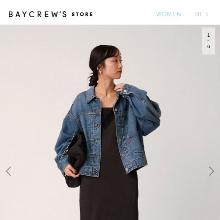
WOMEN
MEN
1
カ
6
Prev