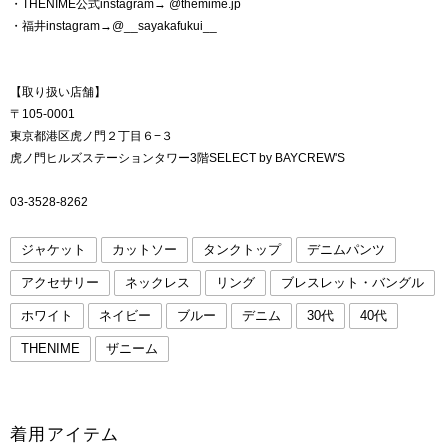
・THENIME公式instagram→ @themime.jp
・福井instagram→@__sayakafukui__
【取り扱い店舗】
〒105-0001
東京都港区虎ノ門２丁目６−３
虎ノ門ヒルズステーションタワー3階SELECT by BAYCREW'S
03-3528-8262
ジャケット
カットソー
タンクトップ
デニムパンツ
アクセサリー
ネックレス
リング
ブレスレット・バングル
ホワイト
ネイビー
ブルー
デニム
30代
40代
THENIME
ザニーム
着用アイテム