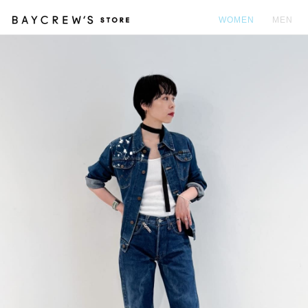
WOMEN
MEN
カ