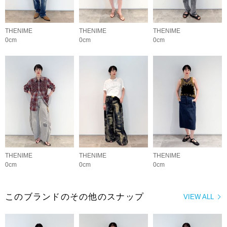
THENIME
THENIME
THENIME
0cm
0cm
0cm
THENIME
THENIME
THENIME
0cm
0cm
0cm
このブランドのその他のスナップ
VIEW ALL