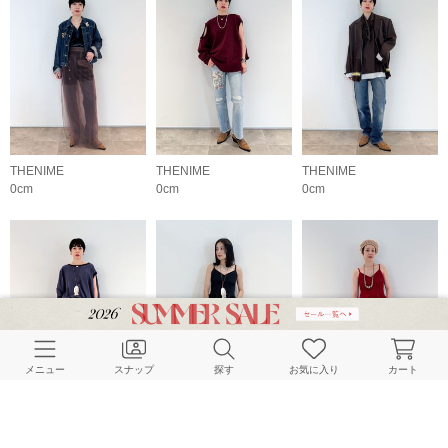
THENIME
THENIME
THENIME
0cm
0cm
0cm
メニュー
スナップ
探す
お気に入り
カート
THENIME
CITYSHOP
THENIME
0cm
155cm
0cm