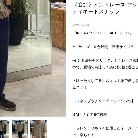
《追加》インドレース ア
ディネートスナップ
Next
2025.07.23
『INDIA ASSORTED LACE SHIRT』
M.Lサイズ ５色展開 着用サイズM
•インド綿特有のザックとしたレース素
ので、夏場でも涼しく楽に快適に過ご
・ゆったりしてるシルエット感で透け
ムです！
【リネンブッチャーイージーパンツ】
S.M.Lサイズ 6色展開
・フレンチリネンを使用したイージー
で、楽ちん！