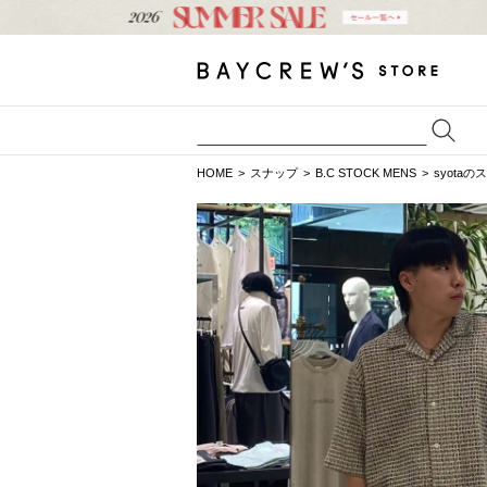
HOME
スナップ
B.C STOCK MENS
syota