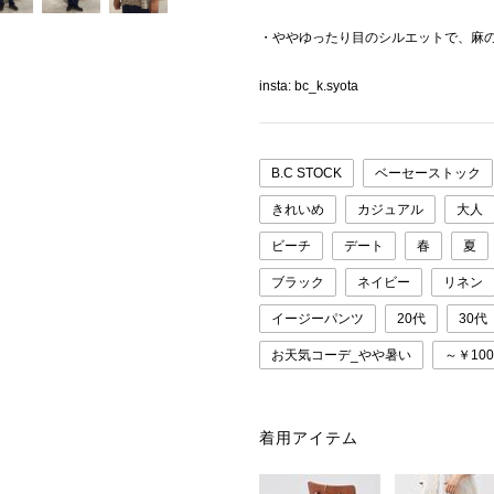
・ややゆったり目のシルエットで、麻
insta: bc_k.syota
B.C STOCK
ベーセーストック
きれいめ
カジュアル
大人
ビーチ
デート
春
夏
ブラック
ネイビー
リネン
イージーパンツ
20代
30代
お天気コーデ_やや暑い
～￥100
着用アイテム