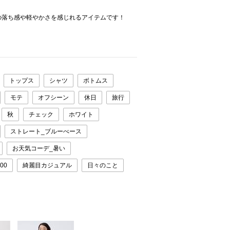
の落ち感や軽やかさを感じれるアイテムです！
トップス
シャツ
ボトムス
モテ
オフシーン
休日
旅行
秋
チェック
ホワイト
ストレート_ブルーべース
お天気コーデ_暑い
00
綺麗目カジュアル
日々のこと