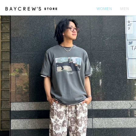
WOMEN
MEN
1
カ
7
Prev