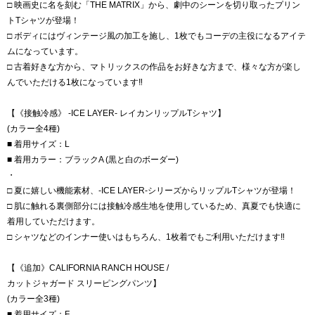
□ 映画史に名を刻む「THE MATRIX」から、劇中のシーンを切り取ったプリン
トTシャツが登場！
□ ボディにはヴィンテージ風の加工を施し、1枚でもコーデの主役になるアイテ
ムになっています。
□ 古着好きな方から、マトリックスの作品をお好きな方まで、様々な方が楽し
んでいただける1枚になっています‼️
【《接触冷感》 -ICE LAYER- レイカンリップルTシャツ】
(カラー全4種)
■ 着用サイズ：L
■ 着用カラー：ブラックA (黒と白のボーダー)
・
□ 夏に嬉しい機能素材、-ICE LAYER-シリーズからリップルTシャツが登場！
□ 肌に触れる裏側部分には接触冷感生地を使用しているため、真夏でも快適に
着用していただけます。
□ シャツなどのインナー使いはもちろん、1枚着でもご利用いただけます‼️
【《追加》CALIFORNIA RANCH HOUSE /
カットジャガード スリーピングパンツ】
(カラー全3種)
■ 着用サイズ：F