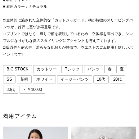
■ 着用カラー：ナチュラル
・
□ 全体的に施された立体的な「カットジャガード」柄が特徴のスリーピングパ
ンツが、好評に基づき再登場です。
□ プリントではなく、織りで柄を表現しているため、立体感を演出でき、シン
プルになりがちな夏のスタイリングにアクセントを与えてくれます。
□ 吸湿性と耐久性、滑らかな肌触りが特徴で、ウエストのゴム使用も嬉しいポ
イントです‼️
B.C STOCK
カットソー
Tシャツ
パンツ
春
夏
SS
花柄
ホワイト
イージーパンツ
10代
20代
30代
～￥10000
着用アイテム