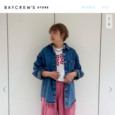
WOMEN
MEN
1
カ
9
Prev