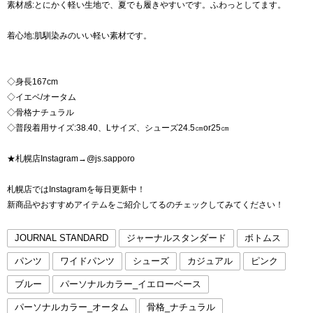
素材感:とにかく軽い生地で、夏でも履きやすいです。ふわっとしてます。
着心地:肌馴染みのいい軽い素材です。
◇身長167cm
◇イエベ/オータム
◇骨格ナチュラル
◇普段着用サイズ:38.40、Lサイズ、シューズ24.5㎝or25㎝
★札幌店Instagram→@js.sapporo
札幌店ではInstagramを毎日更新中！
新商品やおすすめアイテムをご紹介してるのチェックしてみてください！
JOURNAL STANDARD
ジャーナルスタンダード
ボトムス
パンツ
ワイドパンツ
シューズ
カジュアル
ピンク
ブルー
パーソナルカラー_イエローベース
パーソナルカラー_オータム
骨格_ナチュラル