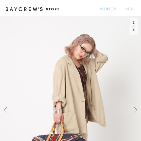
WOMEN
MEN
1
カ
5
Prev