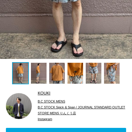
KOUKI
B.C STOCK MENS
B.C STOCK Spick & Span / JOURNAL STANDARD OUTLET
STORE MENS りんくう店
Instagram