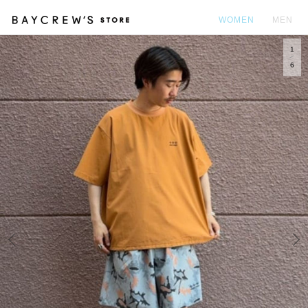
WOMEN
MEN
1
カ
6
Prev