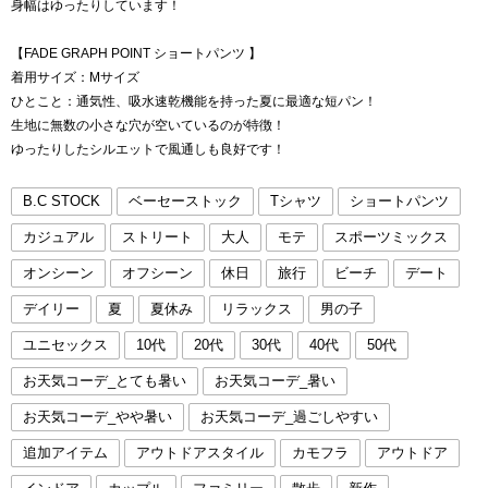
身幅はゆったりしています！
【FADE GRAPH POINT ショートパンツ 】
着用サイズ：Mサイズ
ひとこと：通気性、吸水速乾機能を持った夏に最適な短パン！
生地に無数の小さな穴が空いているのが特徴！
ゆったりしたシルエットで風通しも良好です！
B.C STOCK
ベーセーストック
Tシャツ
ショートパンツ
カジュアル
ストリート
大人
モテ
スポーツミックス
オンシーン
オフシーン
休日
旅行
ビーチ
デート
デイリー
夏
夏休み
リラックス
男の子
ユニセックス
10代
20代
30代
40代
50代
お天気コーデ_とても暑い
お天気コーデ_暑い
お天気コーデ_やや暑い
お天気コーデ_過ごしやすい
追加アイテム
アウトドアスタイル
カモフラ
アウトドア