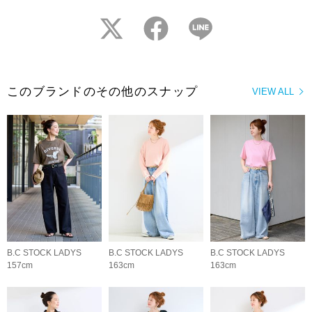
twitter
facebook
LINE
このブランドのその他のスナップ
VIEW ALL
B.C STOCK LADYS
B.C STOCK LADYS
B.C STOCK LADYS
157cm
163cm
163cm