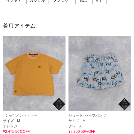
インドア
カップル
ファミリー
散歩
新作
着用アイテム
Tシャツ／カットソー
ショート･ハーフパンツ
サイズ :
M
サイズ :
M
オレンジ
グレーA
¥2,475 50%OFF
¥2,750 50%OFF