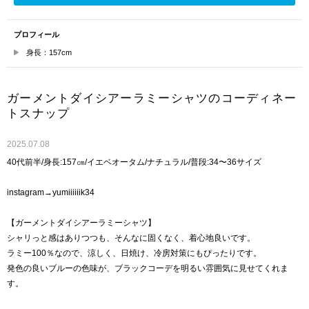
プロフィール
身長：157cm
ガーメントダイシアーラミーシャツのコーディネー
トスナップ
2025.07.08
40代前半/身長:157㎝/イエベオータム/ナチュラル/普段:34〜36サイズ
instagram→yumiiiiiik34
【ガーメントダイシアーラミーシャツ】
シャリっと感はありつつも、そんなに固くなく、着心地良いです。
ラミー100％なので、涼しく、日焼け、冷房対策にもぴったりです。
発色の良いブルーの色味が、ブラックコーデを明るい雰囲気に見せてくれま
す。