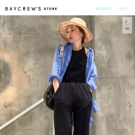
WOMEN
MEN
1
カ
10
Prev