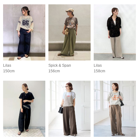
Lilas
Spick & Span
Lilas
150cm
156cm
158cm