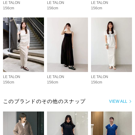
LE TALON
LE TALON
LE TALON
156cm
156cm
156cm
LE TALON
LE TALON
LE TALON
156cm
156cm
156cm
このブランドのその他のスナップ
VIEW ALL