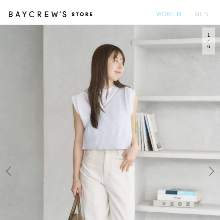
WOMEN
MEN
1
カ
6
Prev