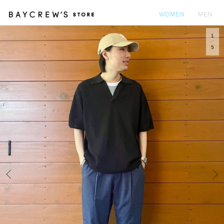
WOMEN
MEN
1
カ
5
Prev