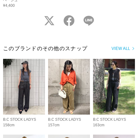
ベージュ
¥4,400
twitter
facebook
LINE
このブランドのその他のスナップ
VIEW ALL
B.C STOCK LADYS
B.C STOCK LADYS
B.C STOCK LADYS
158cm
157cm
163cm