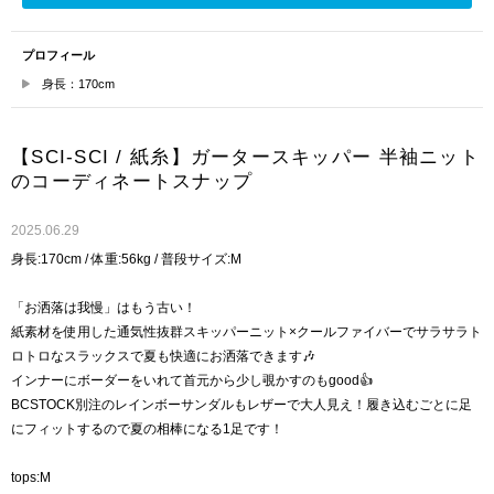
プロフィール
身長：170cm
【SCI-SCI / 紙糸】ガータースキッパー 半袖ニット
のコーディネートスナップ
2025.06.29
身長:170cm / 体重:56kg / 普段サイズ:M
「お洒落は我慢」はもう古い！
紙素材を使用した通気性抜群スキッパーニット×クールファイバーでサラサラト
ロトロなスラックスで夏も快適にお洒落できます🎶
インナーにボーダーをいれて首元から少し覗かすのもgood👍
BCSTOCK別注のレインボーサンダルもレザーで大人見え！履き込むごとに足
にフィットするので夏の相棒になる1足です！
tops:M