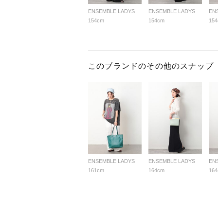
ENSEMBLE LADYS
ENSEMBLE LADYS
EN
154cm
154cm
15
このブランドのその他のスナップ
ENSEMBLE LADYS
ENSEMBLE LADYS
EN
161cm
164cm
16