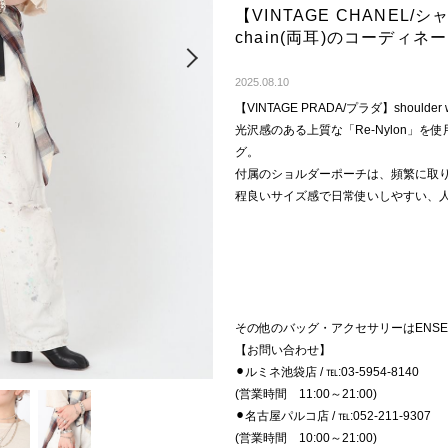
【VINTAGE CHANEL/シャネル
chain(両耳)のコーディ
Next
2025.08.10
【VINTAGE PRADA/プラダ】shoulder w
光沢感のある上質な「Re-Nylon」
グ。
付属のショルダーポーチは、頻繁に取
程良いサイズ感で日常使いしやすい、
その他のバッグ・アクセサリーはENSE
【お問い合わせ】
⚫︎ルミネ池袋店 / ℡:03-5954-8140
(営業時間 11:00～21:00)
⚫︎名古屋パルコ店 / ℡:052-211-9307
(営業時間 10:00～21:00)