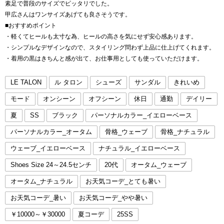
素足で普段のサイズでピッタリでした。
甲広さんはワンサイズあげても良さそうです。
■おすすめポイント
・軽くてヒールも太寸な為、ヒールの高さを気にせず安心感あります。
・シンプルなデザインなので、スタイリング問わず上品に仕上げてくれます。
・着用の黒はきちんと感が出て、お仕事用としても使っていただけます。
LE TALON
ル タロン
シューズ
サンダル
きれいめ
モード
オンシーン
オフシーン
休日
通勤
デイリー
夏
SS
ブラック
パーソナルカラー_イエローベース
パーソナルカラー_オータム
骨格_ウェーブ
骨格_ナチュラル
ウェーブ_イエローベース
ナチュラル_イエローベース
Shoes Size 24～24.5センチ
20代
オータム_ウェーブ
オータム_ナチュラル
お天気コーデ_とても暑い
お天気コーデ_暑い
お天気コーデ_やや暑い
￥10000～￥30000
夏コーデ
25SS