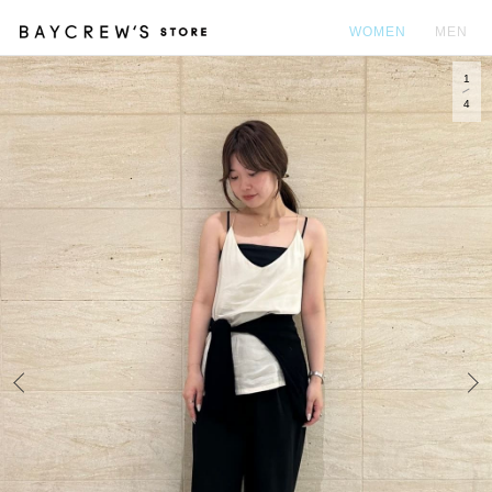
WOMEN
MEN
1
カ
4
Prev