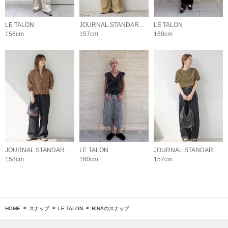
LE TALON
JOURNAL STANDARD relume LADYS
LE TALON
156cm
157cm
160cm
JOURNAL STANDARD relume LADYS
LE TALON
JOURNAL STANDARD relume LADYS
158cm
160cm
157cm
HOME
スナップ
LE TALON
RINAのスナップ