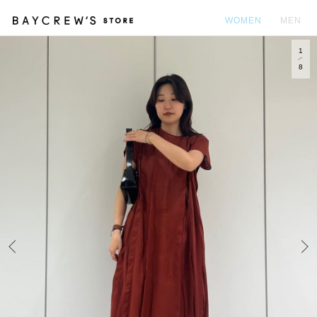
WOMEN
MEN
1
カ
8
Prev