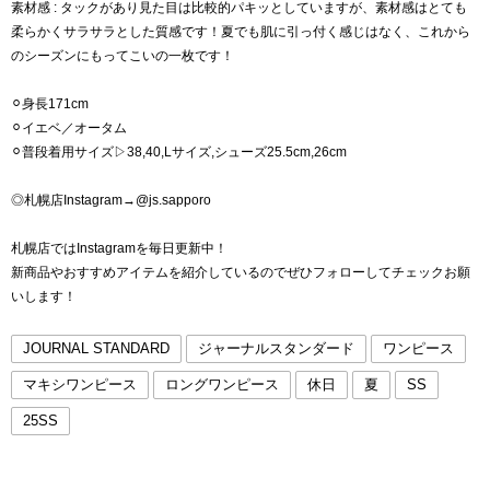
素材感 : タックがあり見た目は比較的パキッとしていますが、素材感はとても
柔らかくサラサラとした質感です！夏でも肌に引っ付く感じはなく、これから
のシーズンにもってこいの一枚です！
⚪︎身長171cm
⚪︎イエベ／オータム
⚪︎普段着用サイズ▷38,40,Lサイズ,シューズ25.5cm,26cm
◎札幌店Instagram→@js.sapporo
札幌店ではInstagramを毎日更新中！
新商品やおすすめアイテムを紹介しているのでぜひフォローしてチェックお願
いします！
JOURNAL STANDARD
ジャーナルスタンダード
ワンピース
マキシワンピース
ロングワンピース
休日
夏
SS
25SS