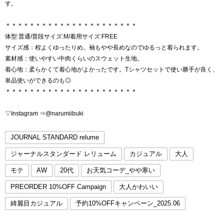
す。
＊＊＊＊＊＊＊＊＊＊＊＊＊＊＊＊＊＊＊＊＊＊
体型:普通/普段サイズ:M/着用サイズ:FREE
サイズ感：程よくゆったりめ。袖もやや長めなのでゆるっと着られます。
素材感：使いやすい中肉くらいのスウェット生地。
着心地：柔らかくて着心地がよかったです。Tシャツセットで使い勝手が良く、
単品使いができるのも◎
＊＊＊＊＊＊＊＊＊＊＊＊＊＊＊＊＊＊＊＊＊＊
▽Instagram ⇒@narumiibuki
JOURNAL STANDARD relume
ジャーナルスタンダード レリューム
カジュアル
大人
モテ
AW
20代
お天気コーデ_やや寒い
PREORDER 10%OFF Campaign
大人かわいい
綺麗目カジュアル
予約10%OFFキャンペーン_2025.06