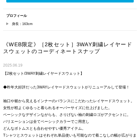
プロフィール
身長：163cm
《WEB限定》［2枚セット］3WAY刺繍レイヤード
スウェットのコーディネートスナップ
2025.06.19
【2枚セット/3WAY刺繍レイヤードスウェット】
◆昨年大好評だった3WAYレイヤードスウェットがリニューアルして登場！
袖口や裾から見えるインナーのバランスにこだわったレイヤードスウェット。
女性が程よくゆるっと着られるオーバーサイズに仕上げました。
ベーシックなデザインながらも、さりげない袖の刺繍ロゴがアクセントに。
バリエーションは全てベーシックカラーでご用意し
どんなボトムスとも合わせやすい優秀アイテム。
Tシャツとスウェットはそれぞれ単品使いも可能なので着こなしの幅が広がりま