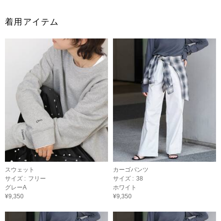
着用アイテム
スウェット
カーゴパンツ
サイズ :
フリー
サイズ :
38
グレーA
ホワイト
¥9,350
¥9,350