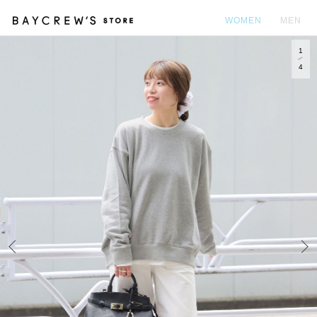
WOMEN
MEN
1
カ
4
Prev