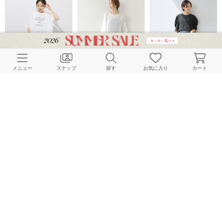
メニュー
スナップ
探す
お気に入り
カート
JOURNAL STANDARD relume LADYS
JOURNAL STANDARD relume LADYS
JOURNAL STANDARD relume LADYS
157cm
157cm
158cm
JOURNAL STANDARD relume LADYS
JOURNAL STANDARD relume LADYS
JOURNAL STANDARD relume LADYS