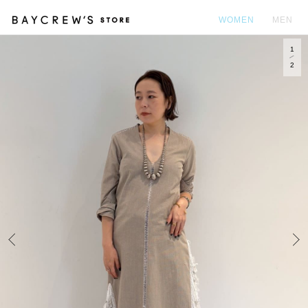
WOMEN
MEN
1
カ
2
Prev