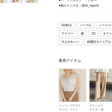
●パーソナルカラー：ブルべ
●個人インスタ：@nb_eguchi
NOBLE
ノーブル
ノースリ
デイリー
夏
SS
オフィ
大人かわいい
綺麗目カジュアル
着用アイテム
シャツ／ブラウス
スラックス
サイズ :
フリー
サイズ :
38