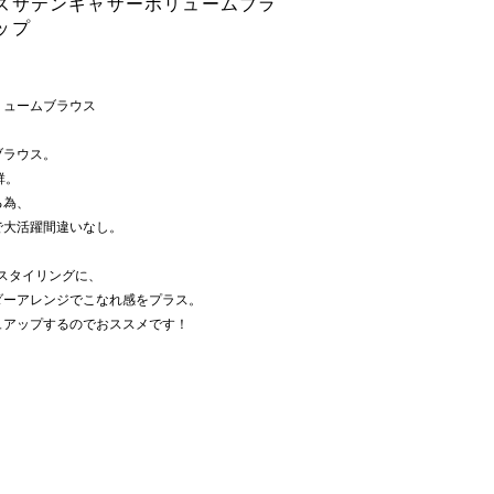
ズサテンギャザーボリュームブラ
ップ
リュームブラウス
ブラウス。
群。
る為、
で大活躍間違いなし。
のスタイリングに、
ダーアレンジでこなれ感をプラス。
ュアップするのでおススメです！