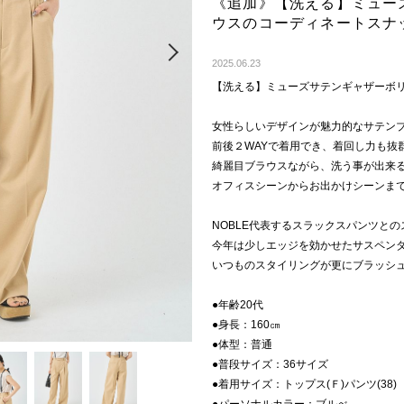
《追加》【洗える】ミュー
ウスのコーディネートスナ
Next
2025.06.23
【洗える】ミューズサテンギャザーボ
女性らしいデザインが魅力的なサテン
前後２WAYで着用でき、着回し力も抜
綺麗目ブラウスながら、洗う事が出来
オフィスシーンからお出かけシーンま
NOBLE代表するスラックスパンツと
今年は少しエッジを効かせたサスペン
いつものスタイリングが更にブラッシ
●年齢20代
●身長：160㎝
●体型：普通
●普段サイズ：36サイズ
●着用サイズ：トップス(Ｆ)パンツ(38)