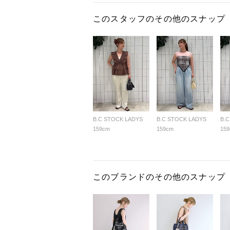
このスタッフのその他のスナップ
B.C STOCK LADYS
B.C STOCK LADYS
B.
159cm
159cm
15
このブランドのその他のスナップ