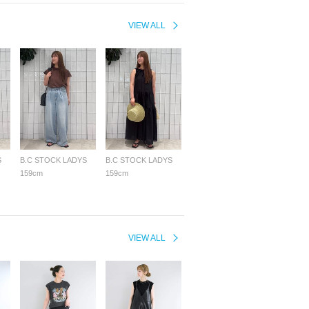
VIEW ALL
S
B.C STOCK LADYS
B.C STOCK LADYS
159cm
159cm
VIEW ALL