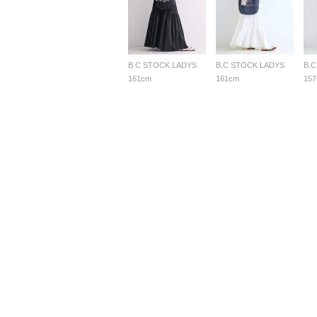
B.C STOCK LADYS
B.C STOCK LADYS
B.
161cm
161cm
15
よくあ
ご利用ガイド
店舗検索
企業情報
お客様対応方針
利