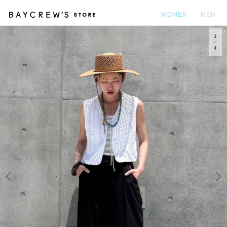
WOMEN
MEN
1
カ
4
Prev