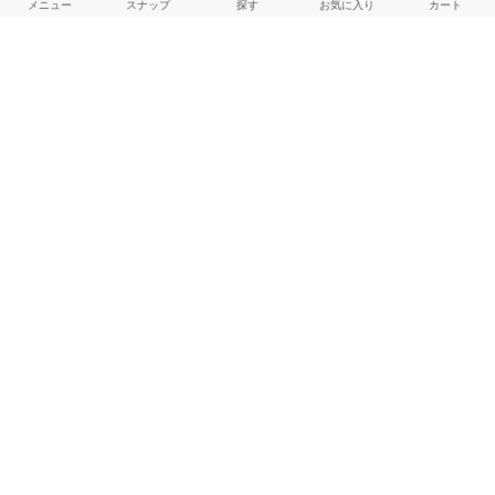
メニュー
スナップ
探す
お気に入り
カート
よくある質問
ご利用ガイド
店舗検索
採用情報
お客様対応方針
利用規約
企業情報
個人情報保護方針
特定商取引法に基づく表記
FOLLOW US